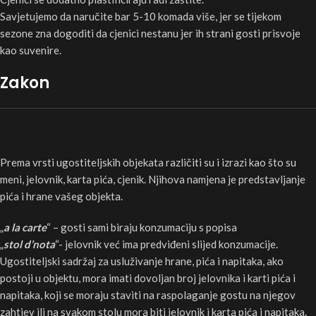
Savjetujemo da naručite bar 5-10 komada više, jer se tijekom
sezone zna dogoditi da cjenici nestanu jer ih strani gosti prisvoje
kao suvenire.
Zakon
Prema vrsti ugostiteljskih objekata različiti su i izrazi kao što su
meni, jelovnik, karta pića, cjenik. Njihova namjena je predstavljanje
pića i hrane vašeg objekta.
„
a la carte
“ – gosti sami biraju konzumaciju s popisa
„
stol d’nota
“- jelovnik već ima predviđeni slijed konzumacije.
Ugostiteljski sadržaj za usluživanje hrane, pića i napitaka, ako
postoji u objektu, mora imati dovoljan broj jelovnika i karti pića i
napitaka, koji se moraju staviti na raspolaganje gostu na njegov
zahtjev ili na svakom stolu mora biti jelovnik i karta pića i napitaka.