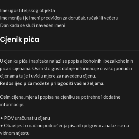
Ime ugostiteljskog objekta
Ime menija i jel meni predviđen za doručak, ručak ili večeru
Dan kada se služi navedeni meni
Cjenik pića
U cjeniku pića i napitaka nalazi se popis alkoholnih i bezalkoholnih
pića s cijenama. Osim što gost dobije informacije o vašoj ponudi i
cijenama tu je i uvid u mjere za navedenu cijenu.
Redoslijed pića možete prilagoditi vašim željama.
Osim cijena, mjera i popisa na cjeniku su potrebne i dodatne
informacije:
• PDV uračunat u cijenu
• Obavijest o načinu podnošenja pisanih prigovora nalazi se na
vidnom mjestu