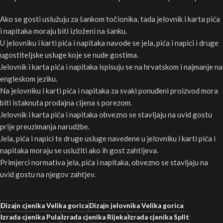
Ako se gosti uslužuju za šankom točionika, tada jelovnik i karta pića
i napitaka moraju biti izloženi na šanku.
U jelovniku i karti pića i napitaka navode se jela, pića i napici i druge
ugostiteljske usluge koje se nude gostima.
Jelovnik i karta pića i napitaka ispisuju se na hrvatskom i najmanje na
engleskom jeziku.
Na jelovniku i karti pića i napitaka za svaki ponuđeni proizvod mora
biti istaknuta prodajna cijena s porezom.
Jelovnik i karta pića i napitaka obvezno se stavljaju na uvid gostu
prije preuzimanja narudžbe.
Jela, pića i napici te druge usluge navedene u jelovniku i karti pića i
napitaka moraju se uslužiti ako ih gost zahtijeva.
Primjerci normativa jela, pića i napitaka, obvezno se stavljaju na
uvid gostu na njegov zahtjev.
Dizajn cjenika Velika gorica
Dizajn jelovnika Velika gorica
Izrada cjenika Pula
Izrada cjenika Rijeka
Izrada cjenika Split