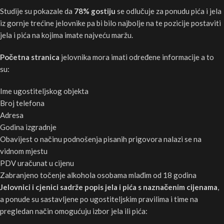
Studije su pokazale da
78% gostiju
se odlučuje za ponudu pića i jela
iz gornje trećine jelovnike pa bi bilo najbolje na te pozicije postaviti
jela i pića na kojima imate najveću maržu.
Početna stranica
jelovnika mora imati određene informacije a to
su:
Ime ugostiteljskog objekta
Broj telefona
Adresa
Godina izgradnje
Obavijest o načinu podnošenja pisanih prigovora nalazi se na
vidnom mjestu
PDV uračunat u cijenu
Zabranjeno točenje alkohola osobama mlađim od 18 godina
Jelovnici i cjenici sadrže popis jela i pića s naznačenim cijenama
,
a ponude su sastavljene po ugostiteljskim pravilima i time na
pregledan način omogućuju izbor jela ili pića: