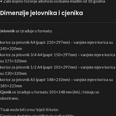
• Zabranjeno točenje alkohola osobama mlađim od 18 godina
Dimenzije jelovnika i cjenika
Jelovnik
se izrađuje u formatu:
korice za jelovnik A4 (papir 210×297mm) – vanjske mjere korica su
245×320mm
korice za jelovnik 3/4 A4 (papir 150×297mm) – vanjske mjere korica
su 175×320mm
korice za jelovnik 1/2 A4 (papir 105×297mm) – vanjske mjere korica
su 130×320mm
korice za jelovnik A5 (papir 148×210mm) – vanjske mjere korica su
185×225mm
Cjenik
se izrađuje u formatu 105×148 mm (A6), i tiskaju se
obostrano.
Tisak može biti crno/ bijeli ili kolor.
Cjenici se dodatno plastificiraju radi zaštite.