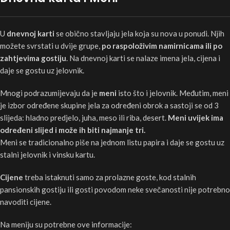
U
dnevnoj karti
se obično stavljaju jela koja su nova u ponudi. Njih
možete svrstati u dvije grupe,
po raspoloživim namirnicama ili po
zahtjevima gostiju
. Na dnevnoj karti se nalaze imena jela, cijena i
daje se gostu uz jelovnik.
Mnogi podrazumijevaju da je
meni
isto što i jelovnik. Međutim, meni
je izbor određene skupine jela za određeni obrok a sastoji se od 3
slijeda: hladno predjelo, juha, meso ili riba, desert.
Meni uvijek ima
određeni slijed i može ih biti najmanje tri.
Meni se tradicionalno piše na jednom listu papira i daje se gostu uz
stalni jelovnik i vinsku kartu.
Cijene
treba istaknuti samo za prolazne goste, kod stalnih
pansionskih gostiju ili gosti povodom neke svečanosti nije potrebno
navoditi cijene.
Na meniju su potrebne ove informacije: