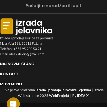
Pošaljite narudžbu ili upit
Izrada i prodaja korica za jeovnike
Mala Vala 133, 52212 Fažana
Telefon: +385 95 900 50 91
Email: ideaxstudio@gmail.com
NAJNOVIJI ČLANCI
KONTAKT
IZDVOJENO
Sva prava pridržana
Izrada i prodaja jelovnika i cjenika
| Izrada
Web stranice
2025
WebProjekt
| By
IDEA X
.