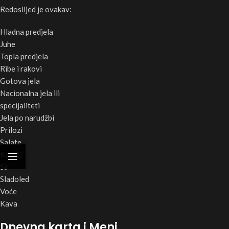
Redoslijed je ovakav:
Hladna predjela
Juhe
Topla predjela
Ribe i rakovi
Gotova jela
Nacionalna jela ili
specijaliteti
Jela po narudžbi
Prilozi
Salate
Kolači
Sir
Sladoled
Voće
Kava
Dnevna karta i Meni