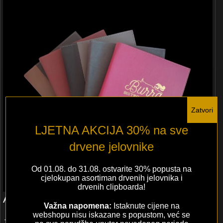
Zatvori
LJETNA AKCIJA 30% na sve
drvene jelovnike
Od 01.08. do 31.08. ostvarite 30% popusta na
cjelokupan asortiman drvenih jelovnika i
drvenih clipboarda!
A5 – Elux – Eko koža
Važna napomena:
Istaknute cijene na
webshopu nisu iskazane s popustom, već se
Jelovnici od eko kože