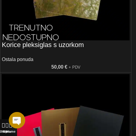
Korice pleksiglas s uzorkom
Ostala ponuda
50,00
€
+ PDV
Open
Shop
Menu
Home