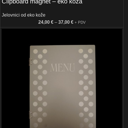
Clipboard magnet – eko koža
Jelovnici od eko kože
24,00
€
–
37,00
€
+ PDV