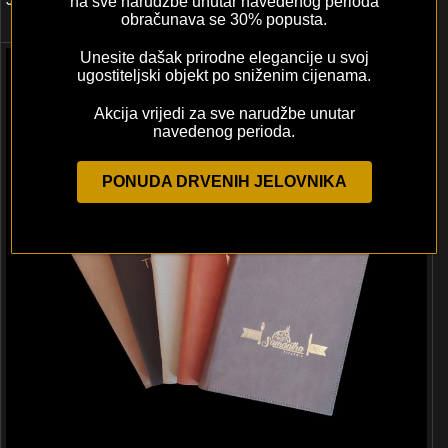
na sve narudžbe unutar navedenog perioda
obračunava se 30% popusta.
22,00
€
–
33,00
€
+ PDV
Unesite dašak prirodne elegancije u svoj
ugostiteljski objekt po sniženim cijenama.
Akcija vrijedi za sve narudžbe unutar
navedenog perioda.
PONUDA DRVENIH JELOVNIKA