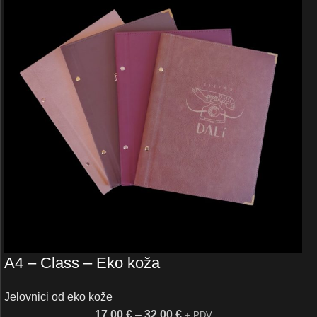
A4 – Class – Eko koža
Jelovnici od eko kože
17,00
€
–
32,00
€
+ PDV