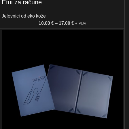
Etui za račune
Jelovnici od eko kože
10,00
€
–
17,00
€
+ PDV