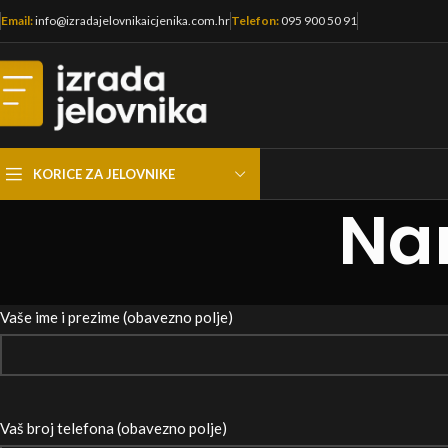
Email:
info@izradajelovnikaicjenika.com.hr
Telefon:
095 900 50 91
KORICE ZA JELOVNIKE
Nar
Vaše ime i prezime (obavezno polje)
Vaš broj telefona (obavezno polje)