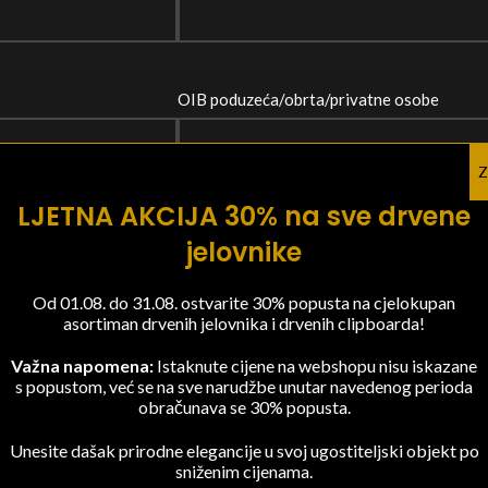
OIB poduzeća/obrta/privatne osobe
Z
LJETNA AKCIJA 30% na sve drvene
Unesite naziv modela (za jelovnike od eko 
jelovnike
Od 01.08. do 31.08. ostvarite 30% popusta na cjelokupan
asortiman drvenih jelovnika i drvenih clipboarda!
Upišite broj folija/umetaka za jelovnik
Važna napomena:
Istaknute cijene na webshopu nisu iskazane
s popustom, već se na sve narudžbe unutar navedenog perioda
obračunava se 30% popusta.
Unesite dašak prirodne elegancije u svoj ugostiteljski objekt po
sniženim cijenama.