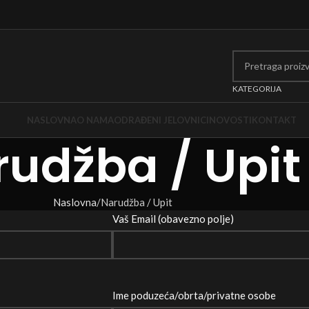
KATEGORIJA
NASLOVNA
O NAMA
ODRAĐENI JELOVNICI
NOVOSTI
KONTAKT
udžba / Upit
Naslovna
Narudžba / Upit
Vaš Email (obavezno polje)
Ime poduzeća/obrta/privatne osobe