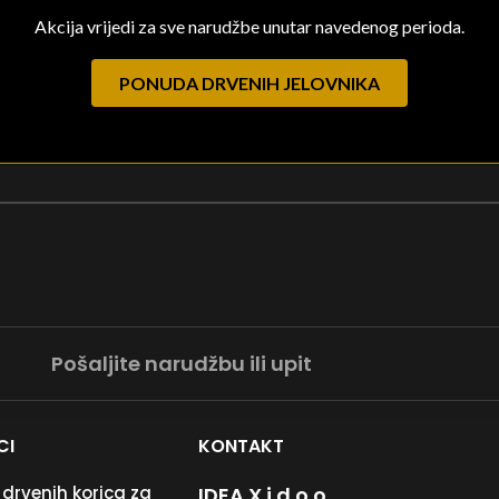
Akcija vrijedi za sve narudžbe unutar navedenog perioda.
PONUDA DRVENIH JELOVNIKA
Pošaljite narudžbu ili upit
CI
KONTAKT
 drvenih korica za
IDEA X j.d.o.o.