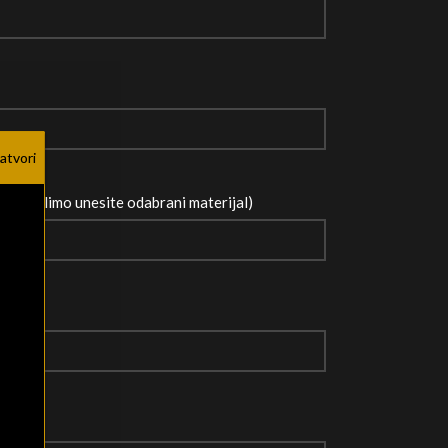
atvori
kože molimo unesite odabrani materijal)