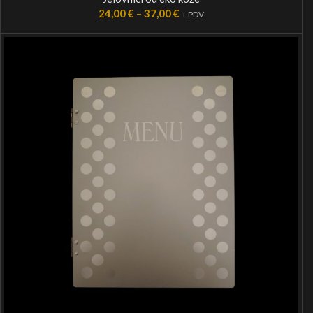
24,00
€
–
37,00
€
+ PDV