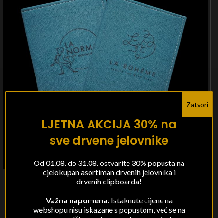
Zatvori
LJETNA AKCIJA 30% na
sve drvene jelovnike
Od 01.08. do 31.08. ostvarite 30% popusta na
cjelokupan asortiman drvenih jelovnika i
Etui za račune
drvenih clipboarda!
Jelovnici od eko kože
Važna napomena:
Istaknute cijene na
10,00
€
–
17,00
€
+ PDV
webshopu nisu iskazane s popustom, već se na