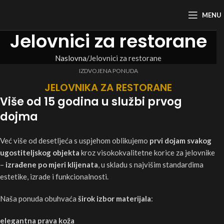
MENU
Jelovnici za restorane
Naslovna
Jelovnici za restorane
IZDVOJENA PONUDA
JELOVNIKA ZA RESTORANE
Više od 15 godina u službi prvog
dojma
Već više od desetljeća s uspjehom oblikujemo
prvi dojam svakog
ugostiteljskog objekta
kroz visokokvalitetne korice za jelovnike
–
izrađene po mjeri klijenata
, u skladu s najvišim standardima
estetike, izrade i funkcionalnosti.
Naša ponuda obuhvaća
širok izbor materijala
:
elegantna prava koža