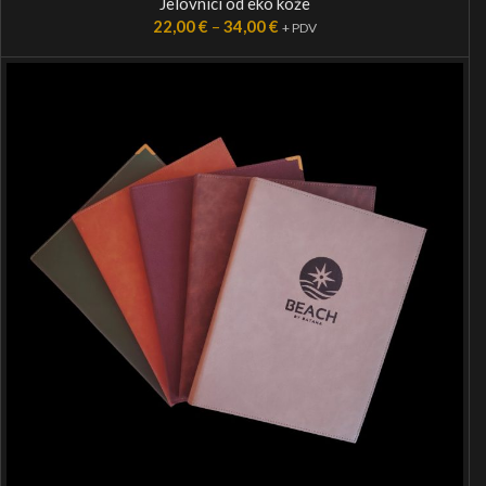
Jelovnici od eko kože
22,00
€
–
34,00
€
+ PDV