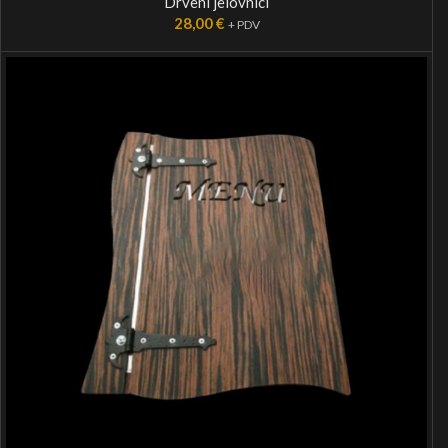
Drveni jelovnici
28,00
€
+ PDV