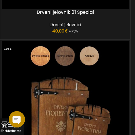
Drveni jelovnik 01 Special
Drveni jelovnici
40,00
€
+ PDV
AKCIJA
Open
Shop
Menu
Home