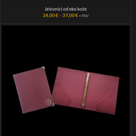
Jelovnici od eko kože
24,00
€
–
37,00
€
+ PDV