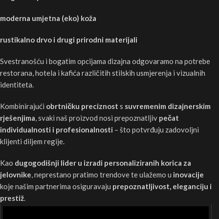
moderna umjetna (eko) koža
rustikalno drvo i drugi prirodni materijali
Svestranošću i bogatim opcijama dizajna odgovaramo na potrebe
restorana, hotela i kafića različitih stilskih usmjerenja i vizualnih
identiteta.
Kombinirajući
obrtničku preciznost
s
suvremenim dizajnerskim
rješenjima
, svaki naš proizvod nosi prepoznatljiv
pečat
individualnosti i profesionalnosti
– što potvrđuju zadovoljni
klijenti diljem regije.
Kao
dugogodišnji lider u izradi personaliziranih korica za
jelovnike
, neprestano pratimo trendove te ulažemo u
inovacije
koje našim partnerima osiguravaju
prepoznatljivost, eleganciju i
prestiž
.