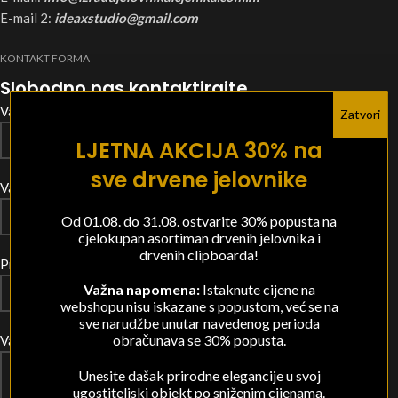
E-mail 2:
ideaxstudio@gmail.com
KONTAKT FORMA
Slobodno nas kontaktirajte
Vaše ime
Zatvori
LJETNA AKCIJA 30% na
sve drvene jelovnike
Vaša e-pošta
Od 01.08. do 31.08. ostvarite 30% popusta na
cjelokupan asortiman drvenih jelovnika i
drvenih clipboarda!
Predmet
Važna napomena:
Istaknute cijene na
webshopu nisu iskazane s popustom, već se na
sve narudžbe unutar navedenog perioda
obračunava se 30% popusta.
Vaša poruka (opcionalno)
Unesite dašak prirodne elegancije u svoj
ugostiteljski objekt po sniženim cijenama.