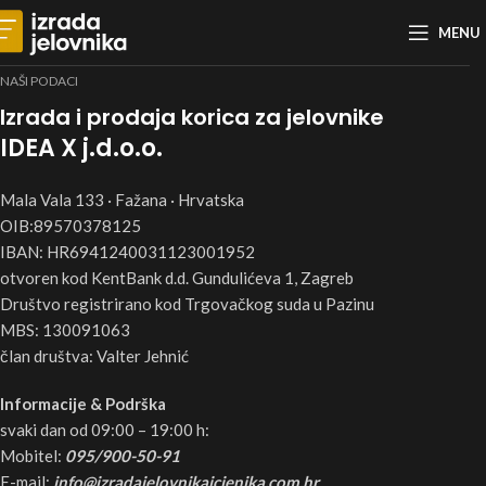
MENU
NAŠI PODACI
Izrada i prodaja korica za jelovnike
IDEA X j.d.o.o.
Mala Vala 133 · Fažana · Hrvatska
OIB:89570378125
IBAN: HR6941240031123001952
otvoren kod KentBank d.d. Gundulićeva 1, Zagreb
Društvo registrirano kod Trgovačkog suda u Pazinu
MBS: 130091063
član društva: Valter Jehnić
Informacije & Podrška
svaki dan od 09:00 – 19:00 h:
Mobitel:
095/900-50-91
E-mail:
info@izradajelovnikaicjenika.com.hr