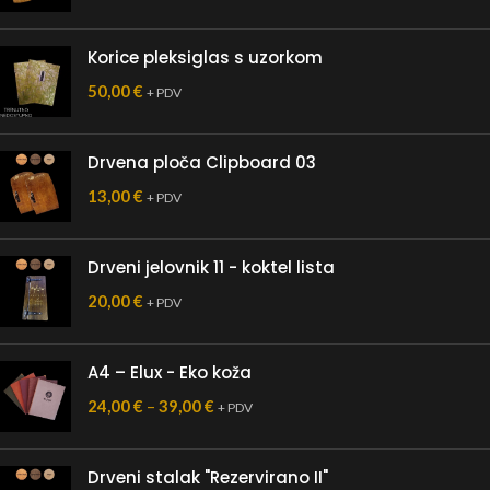
Korice pleksiglas s uzorkom
50,00
€
+ PDV
Drvena ploča Clipboard 03
13,00
€
+ PDV
Drveni jelovnik 11 - koktel lista
20,00
€
+ PDV
A4 – Elux - Eko koža
24,00
€
–
39,00
€
+ PDV
Drveni stalak "Rezervirano II"