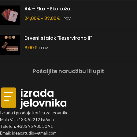
A4 – Elux - Eko koža
24,00
€
–
39,00
€
+ PDV
Drveni stalak "Rezervirano II"
8,00
€
+ PDV
Pošaljite narudžbu ili upit
Izrada i prodaja korica za jeovnike
Mala Vala 133, 52212 Fažana
Telefon: +385 95 900 50 91
Email: ideaxstudio@gmail.com