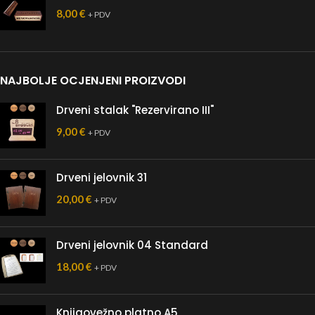
8,00
€
+ PDV
NAJBOLJE OCJENJENI PROIZVODI
Drveni stalak "Rezervirano III"
9,00
€
+ PDV
Drveni jelovnik 31
20,00
€
+ PDV
Drveni jelovnik 04 Standard
18,00
€
+ PDV
Knjigovežno platno A5