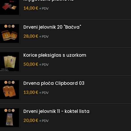
14,00
€
+ PDV
Drveni jelovnik 20 "Bačva"
28,00
€
+ PDV
Korice pleksiglas s uzorkom
50,00
€
+ PDV
Drvena ploča Clipboard 03
13,00
€
+ PDV
Drveni jelovnik 11 - koktel lista
20,00
€
+ PDV