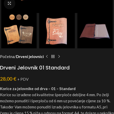
Click to enlarge
Početna
Drveni jelovnici
Drveni Jelovnik 01 Standard
28,00
€
+ PDV
Korice za jelovnike od drva – 01 – Standard
Korice su izrađene od kvalitetne šperploče debljine 4 mm. Po želji
možemo ponuditi i šperploču od 6 mm uz povećanje cijene za 10 %.
Također Vam možemo ponuditi izradu jelovnika u formatu A5, pri
čemu je cijena 15 % niža u odnosu na format A4, te dolaze u nekoliko