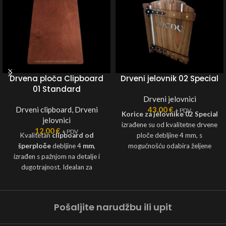
Drvena ploča Clipboard
Drveni jelovnik 02 Special
01 Standard
Drveni jelovnici
Drveni clipboard
,
Drveni
43,00
€
+ PDV
Korice za jelovnike 02 Special
jelovnici
izrađene su od kvalitetne drvene
12,00
€
+ PDV
Kvalitetan
clipboard od
ploče debljine 4 mm, s
šperploče
debljine 4
mm
,
mogućnošću odabira željene
izrađen s pažnjom na detalje i
teksture drva, čime se postiže
dugotrajnost. Idealan za
jedinstven vizualni dojam i
prezentaciju jelovnika, vinskih
savršeno uklapanje u interijer
karti ili specijalnih ponuda. Po
vašeg objekta.
Dimenzije:
želji možemo ponuditi i
Format korica: 269 × 350 mm
Pošaljite narudžbu ili upit
šperploču debljine 6 mm, uz
Format papira: A4 (210 × 297
uvećanje cijene za 10 %. Osim
mm)
Personalizacija:
U cijenu