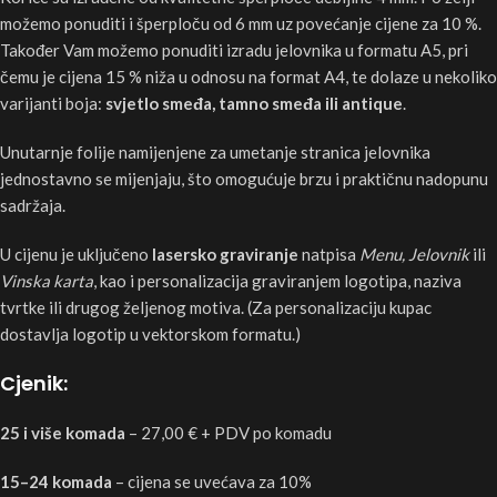
možemo ponuditi i šperploču od 6 mm uz povećanje cijene za 10 %.
Također Vam možemo ponuditi izradu jelovnika u formatu A5, pri
čemu je cijena 15 % niža u odnosu na format A4, te dolaze u nekoliko
varijanti boja:
svjetlo smeđa, tamno smeđa ili antique
.
Unutarnje folije namijenjene za umetanje stranica jelovnika
jednostavno se mijenjaju, što omogućuje brzu i praktičnu nadopunu
sadržaja.
U cijenu je uključeno
lasersko graviranje
natpisa
Menu, Jelovnik
ili
Vinska karta
, kao i personalizacija graviranjem logotipa, naziva
tvrtke ili drugog željenog motiva. (Za personalizaciju kupac
dostavlja logotip u vektorskom formatu.)
Cjenik:
25 i više komada
– 27,00 € + PDV po komadu
15–24 komada
– cijena se uvećava za 10%