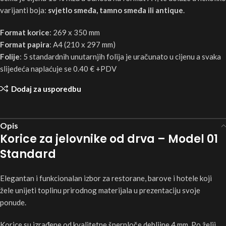
varijanti boja:
svjetlo smeđa, tamno smeđa ili antique
.
Format korice
: 269 x 350 mm
Format papira
: A4 (210 x 297 mm)
Folije
: 5 standardnih unutarnjih folija je uračunato u cijenu a svaka
slijedeća naplaćuje se 0.40 € +PDV
Dodaj za usporedbu
Opis
Korice za jelovnike od drva – Model 01
Standard
Elegantan i funkcionalan izbor za restorane, barove i hotele koji
žele unijeti toplinu prirodnog materijala u prezentaciju svoje
ponude.
Korice su izrađene od kvalitetne šperploče debljine 4 mm. Po želji