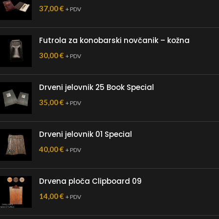
37,00
€
+ PDV
Futrola za konobarski novčanik – kožna
30,00
€
+ PDV
Drveni jelovnik 25 Book Special
35,00
€
+ PDV
Drveni jelovnik 01 Special
40,00
€
+ PDV
Drvena ploča Clipboard 09
14,00
€
+ PDV