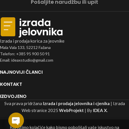
Pošaljite narudžbu ili upit
Izrada i prodaja korica za jeovnike
Mala Vala 133, 52212 Fažana
Telefon: +385 95 900 50 91
Email: ideaxstudio@gmail.com
NAJNOVIJI ČLANCI
KONTAKT
IZDVOJENO
Sva prava pridržana
Izrada i prodaja jelovnika i cjenika
| Izrada
Web stranice
2025
WebProjekt
| By
IDEA X
.
Koristimo kolačiće kako bismo poboljšali vaše iskustvo na