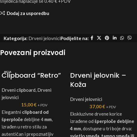
slijedeća naplaćuje se 0.40 € +PDV
Dodaj za usporedbu
Kategorija:
Drveni jelovnici
Podijelite na:
Povezani proizvodi
Clipboard “Retro”
AKCIJA
Drveni jelovnik –
Koža
Drveni clipboard
,
Drveni
jelovnici
Drveni jelovnici
15,00
€
+ PDV
37,00
€
+ PDV
Elegantni
clipboard od
Ekskluzivne drvene korice
šperploče
debljine 4
mm
,
izrađene od
šperploče debljine
izrađen u retro stilu za
4 mm
, dostupne u tri boje drva:
autentičan i prepoznatljiv
svjetlo smeđa, tamno smeđa ili