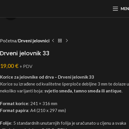
ME
Click to enlarge
Početna
Drveni jelovnici
Drveni jelovnik 33
19,00
€
+ PDV
Korice za jelovnike od drva – Drveni jelovnik 33
Korice su izrađene od kvalitetne šperploče debljine 3 mm te dolaze u
nekoliko varijanti boja:
svjetlo smeđa, tamno smeđa ili antique
.
Format korice
: 241 × 316 mm
Format papira
: A4 (210 x 297 mm)
Folije
: 5 standardnih unutarnjih folija je uračunato u cijenu a svaka