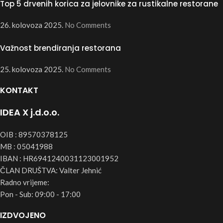
Top 5 drvenih korica za jelovnike za rustikalne restorane
26. kolovoza 2025.
No Comments
Važnost brendiranja restorana
25. kolovoza 2025.
No Comments
KONTAKT
IDEA X j.d.o.o.
OIB : 89570378125
MB : 05041988
IBAN : HR6941240031123001952
ČLAN DRUŠTVA: Valter Jehnić
Radno vrijeme:
Pon - Sub: 09:00 - 17:00
IZDVOJENO