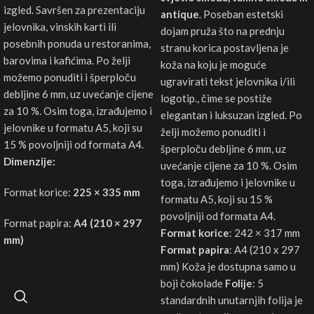
izgled. Savršen za prezentaciju
antique
. Poseban estetski
jelovnika, vinskih karti ili
dojam pruža
što na prednju
posebnih ponuda u restoranima,
stranu korica postavljena je
barovima i kafićima. Po želji
koža na koju je moguće
možemo ponuditi i šperploču
ugravirati tekst jelovnika i/ili
debljine 6 mm, uz uvećanje cijene
logotip.
, čime se postiže
za 10 %. Osim toga, izrađujemo i
elegantan i luksuzan izgled. Po
jelovnike u formatu A5, koji su
želji možemo ponuditi i
15 % povoljniji od formata A4.
šperploču debljine 6 mm, uz
Dimenzije:
uvećanje cijene za 10 %. Osim
toga, izrađujemo i jelovnike u
Format korice:
225 × 335 mm
formatu A5, koji su 15 %
povoljniji od formata A4.
Format papira:
A4 (210 × 297
Format korice
: 242 × 317 mm
mm)
Format papira
: A4 (210 x 297
mm)
Koža je dostupna samo u
boji čokolade
Folije
: 5
standardnih unutarnjih folija je