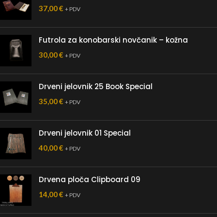
37,00
€
+ PDV
Futrola za konobarski novčanik – kožna
30,00
€
+ PDV
Drveni jelovnik 25 Book Special
35,00
€
+ PDV
Drveni jelovnik 01 Special
40,00
€
+ PDV
Drvena ploča Clipboard 09
14,00
€
+ PDV