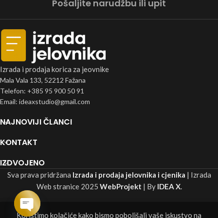
Pošaljite narudžbu ili upit
Izrada i prodaja korica za jeovnike
Mala Vala 133, 52212 Fažana
Telefon: +385 95 900 50 91
Email: ideaxstudio@gmail.com
NAJNOVIJI ČLANCI
KONTAKT
IZDVOJENO
Sva prava pridržana
Izrada i prodaja jelovnika i cjenika
| Izrada
Web stranice
2025
WebProjekt
| By
IDEA X
.
Koristimo kolačiće kako bismo poboljšali vaše iskustvo na