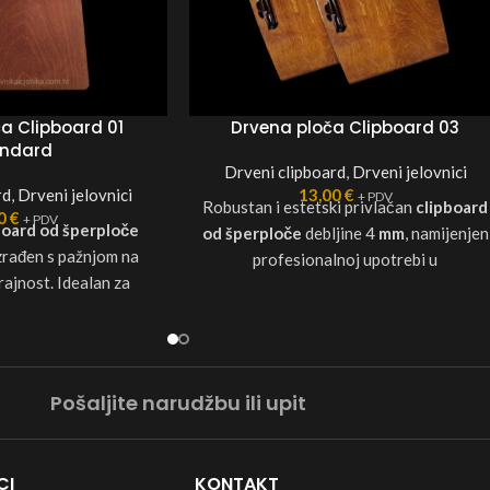
a Clipboard 01
Drvena ploča Clipboard 03
andard
Drveni clipboard
,
Drveni jelovnici
rd
,
Drveni jelovnici
13,00
€
+ PDV
Robustan i estetski privlačan
clipboard
00
€
+ PDV
board od šperploče
od šperploče
debljine 4
mm
, namijenjen
izrađen s pažnjom na
profesionalnoj upotrebi u
rajnost. Idealan za
ugostiteljstvu, hotelijerstvu i poslovnim
nika, vinskih karti ili
prezentacijama. Po želji možemo
uda. Po želji možemo
ponuditi i šperploču debljine 6 mm, uz
oču debljine 6 mm, uz
uvećanje cijene za 10 %. Osim toga,
 za 10 %. Osim toga,
izrađujemo i jelovnike u formatu A5, koji
Pošaljite narudžbu ili upit
nike u formatu A5, koji
su 15 % povoljniji od formata A4.
i od formata A4. boje:
Dostupno u bojama: Tamno smeđa,
, tamno smeđa ili
svijetlo smeđa te Antique
CI
KONTAKT