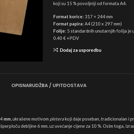
koji su 15 % povoljniji od formata A4.
Format korice
: 317 × 244 mm
Format papira
: A4 (210 x 297 mm)
Folije
: 5 standardnih unutarnjih folija je
0.40 € +PDV
Dodaj za usporedbu
OPIS
NARUDŽBA / UPIT
DOSTAVA
 4
mm
, ukrašene motivom
pletera
koji daje poseban, tradicionalan i p
i šperploču debljine 6 mm, uz uvećanje cijene za 10 %. Osim toga, izra