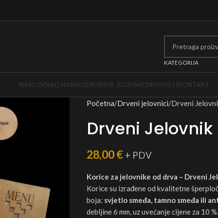
KATEGORIJA
NASLOVNA
O NAMA
ODRAĐENI JELOVNICI
NOVOSTI
KONTAKT
Početna
Drveni jelovnici
Drveni Jelovni
Drveni Jelovnik 
28,00
€
+ PDV
Korice za jelovnike od drva – Drveni Je
Korice su izrađene od kvalitetne šperploč
boja:
svjetlo smeđa, tamno smeđa ili an
debljine 6 mm, uz uvećanje cijene za 10 %