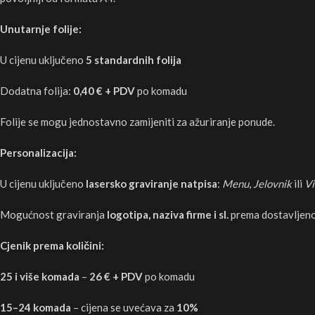
Unutarnje folije:
U cijenu uključeno
5 standardnih folija
Dodatna folija:
0,40 € + PDV
po komadu
Folije se mogu jednostavno zamijeniti za ažuriranje ponude.
Personalizacija:
U cijenu uključeno
lasersko graviranje natpisa
:
Menu
,
Jelovnik
ili
Vi
Mogućnost graviranja
logotipa, naziva firme i sl.
prema dostavlje
Cjenik prema količini:
25 i više komada
–
26 € + PDV
po komadu
15–24 komada
– cijena se uvećava za
10%