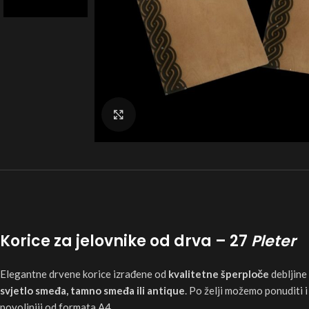
Click to enlarge
Korice za jelovnike od drva – 27
Pleter
Elegantne drvene korice izrađene od
kvalitetne šperploče
debljine
svjetlo smeđa, tamno smeđa ili antique
. Po želji možemo ponuditi 
povoljniji od formata A4.