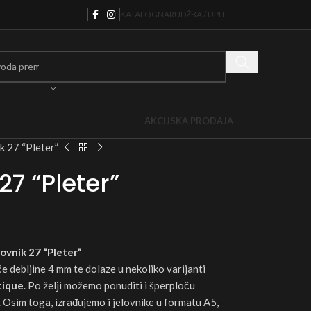
KATALOG
NARUDŽBA / UPIT
AKCIJSKA PRODAJA
k 27 “Pleter”
27 “Pleter”
lovnik 27 “Pleter”
e debljine 4 mm te dolaze u nekoliko varijanti
tique
. Po želji možemo ponuditi i šperploču
. Osim toga, izrađujemo i jelovnike u formatu A5,