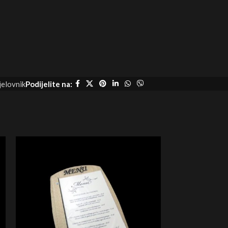
jelovnik
Podijelite na: