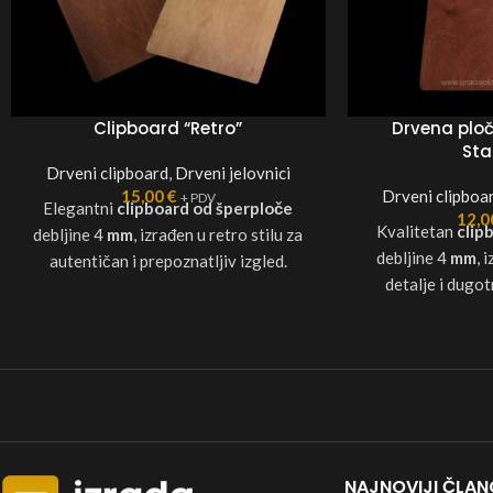
Clipboard “Retro”
Drvena ploč
St
Drveni clipboard
,
Drveni jelovnici
15,00
€
Drveni clipboa
+ PDV
Elegantni
clipboard od šperploče
12,
Kvalitetan
clip
debljine 4
mm
, izrađen u retro stilu za
debljine 4
mm
, 
autentičan i prepoznatljiv izgled.
detalje i dugot
Savršen za prezentaciju jelovnika,
prezentaciju jelov
vinskih karti ili posebnih ponuda u
specijalnih pon
restoranima, barovima i kafićima. Po
ponuditi i šperpl
želji možemo ponuditi i šperploču
uvećanje cijene
debljine 6 mm, uz uvećanje cijene za 10
izrađujemo i jelov
%. Osim toga, izrađujemo i jelovnike u
su 15 % povoljnij
formatu A5, koji su 15 % povoljniji od
svjetlo smeđa
formata A4.
NAJNOVIJI ČLAN