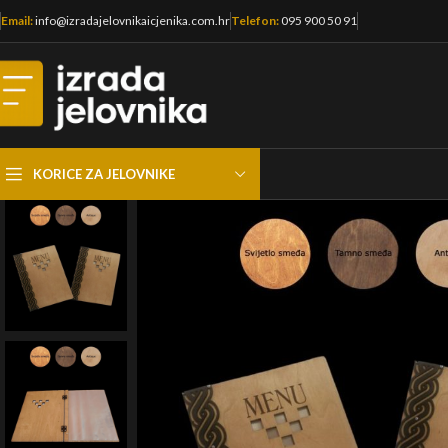
Email:
info@izradajelovnikaicjenika.com.hr
Telefon:
095 900 50 91
KORICE ZA JELOVNIKE