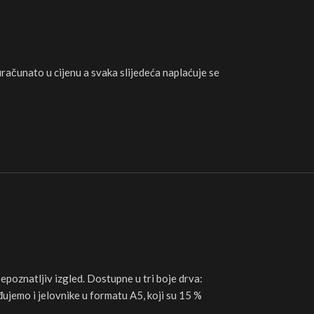
 uračunato u cijenu a svaka slijedeća naplaćuje se
repoznatljiv izgled. Dostupne u tri boje drva:
đujemo i jelovnike u formatu A5, koji su 15 %