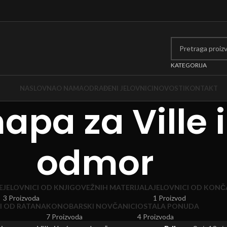
KATEGORIJA
NASLOVNA
O NAMA
ODRAĐENI JELOVNICI
NOVOSTI
KONTAKT
pa za Ville i
odmor
E
JELOVNICI OD KNJIGOVEŽNIH MATERIJALA
JELOVNICI OD KONČ
3 Proizvoda
1 Proizvod
I OD RATANA
KONOBARSKI NOVČANICI
OSTALA PONUDA
7 Proizvoda
4 Proizvoda