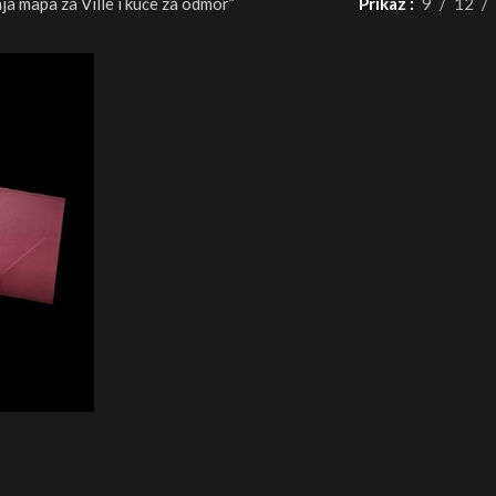
a mapa za Ville i kuće za odmor”
Prikaz
9
12