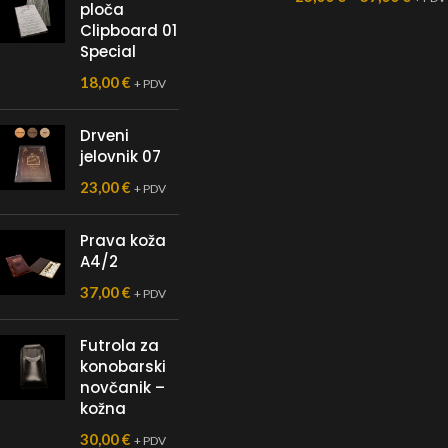
ploča
Clipboard 01
Special
18,00
€
+ PDV
Drveni
jelovnik 07
23,00
€
+ PDV
Prava koža
A4/2
37,00
€
+ PDV
Futrola za
konobarski
novčanik –
kožna
30,00
€
+ PDV