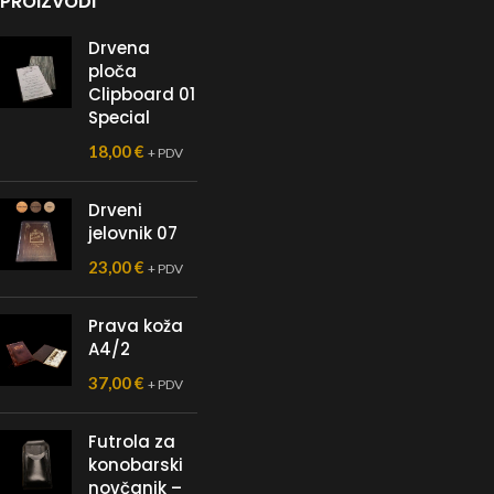
PROIZVODI
Drvena
ploča
Clipboard 01
Special
18,00
€
+ PDV
Drveni
jelovnik 07
23,00
€
+ PDV
Prava koža
A4/2
37,00
€
+ PDV
Futrola za
konobarski
novčanik –