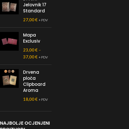
Jelovnik 17
Standard
27,00
€
+ PDV
Mapa
Exclusiv
23,00
€
–
37,00
€
+ PDV
Drvena
ploča
Clipboard
Aroma
18,00
€
+ PDV
NAJBOLJE OCJENJENI