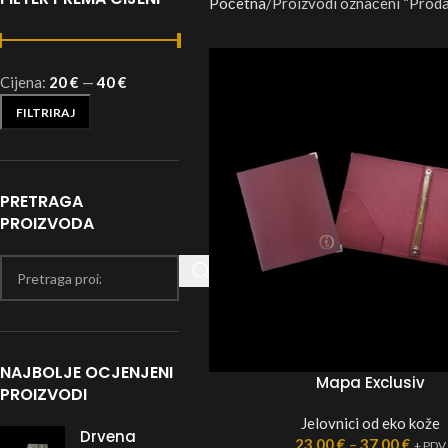
Početna
Proizvodi označeni “Prodaj
Cijena:
20 €
—
40 €
FILTRIRAJ
PRETRAGA
PROIZVODA
NAJBOLJE OCJENJENI
Mapa Exclusiv
PROIZVODI
Jelovnici od eko kože
Drvena
23,00
€
–
37,00
€
+ PDV