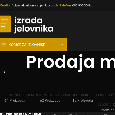
Email:
info@izradajelovnikaicjenika.com.hr
Telefon:
095 900 50 91
KORICE ZA JELOVNIKE
Prodaja ma
DRVENI CLIPBOARD
DRVENI JELOVNICI
JELOVNICI OD EKO KOŽ
14 Proizvoda
62 Proizvoda
13 Proizvoda
JELOVNIC
1 Proizvod
FILTER PREMA CIJENI