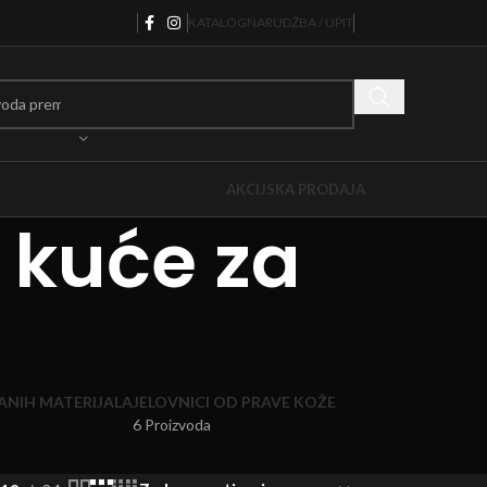
KATALOG
NARUDŽBA / UPIT
AKCIJSKA PRODAJA
 kuće za
ANIH MATERIJALA
JELOVNICI OD PRAVE KOŽE
6 Proizvoda