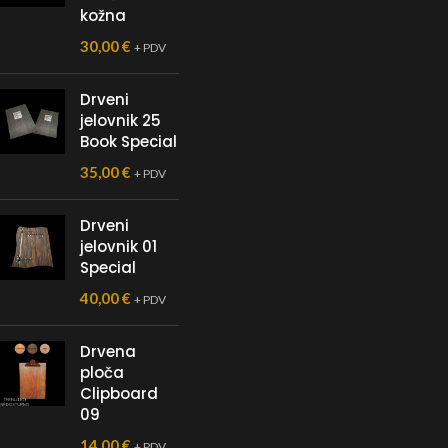
kožna
30,00
€
+ PDV
Drveni
jelovnik 25
Book Special
35,00
€
+ PDV
Drveni
jelovnik 01
Special
40,00
€
+ PDV
Drvena
ploča
Clipboard
09
14,00
€
+ PDV