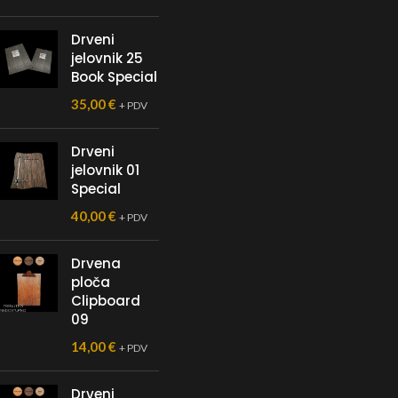
Drveni
jelovnik 25
Book Special
35,00
€
+ PDV
Drveni
jelovnik 01
Special
40,00
€
+ PDV
Drvena
ploča
Clipboard
09
14,00
€
+ PDV
Drveni