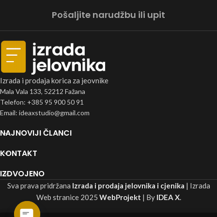
Pošaljite narudžbu ili upit
Izrada i prodaja korica za jeovnike
Mala Vala 133, 52212 Fažana
Telefon: +385 95 900 50 91
Email: ideaxstudio@gmail.com
NAJNOVIJI ČLANCI
KONTAKT
IZDVOJENO
Sva prava pridržana
Izrada i prodaja jelovnika i cjenika
| Izrada
Web stranice
2025
WebProjekt
| By
IDEA X
.