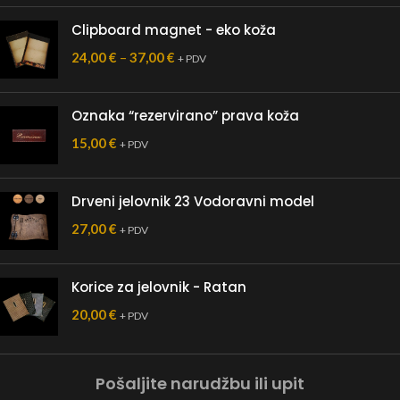
Clipboard magnet - eko koža
24,00
€
–
37,00
€
+ PDV
Oznaka “rezervirano” prava koža
15,00
€
+ PDV
Drveni jelovnik 23 Vodoravni model
27,00
€
+ PDV
Korice za jelovnik - Ratan
20,00
€
+ PDV
Pošaljite narudžbu ili upit