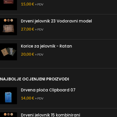
15,00
€
+ PDV
Drveni jelovnik 23 Vodoravni model
27,00
€
+ PDV
Korice za jelovnik - Ratan
20,00
€
+ PDV
NAJBOLJE OCJENJENI PROIZVODI
Drvena ploča Clipboard 07
14,00
€
+ PDV
Drveni jelovnik 15 kombinirani