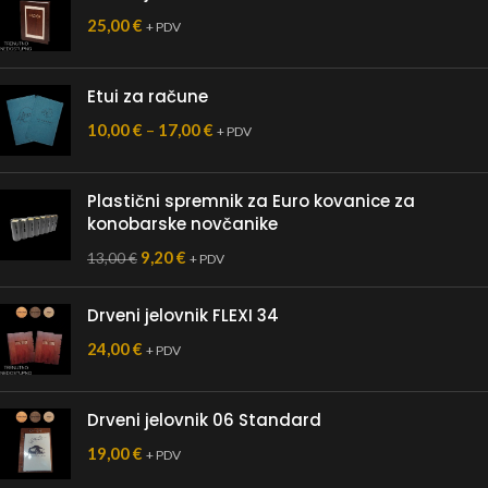
25,00
€
+ PDV
Etui za račune
10,00
€
–
17,00
€
+ PDV
Plastični spremnik za Euro kovanice za
konobarske novčanike
9,20
€
13,00
€
+ PDV
Drveni jelovnik FLEXI 34
24,00
€
+ PDV
Drveni jelovnik 06 Standard
19,00
€
+ PDV