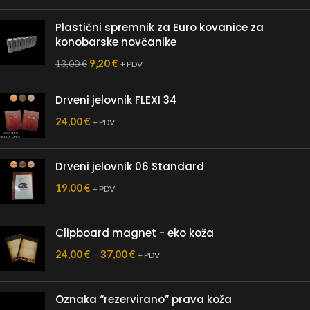
Plastični spremnik za Euro kovanice za
konobarske novčanike
9,20
€
13,00
€
+ PDV
Drveni jelovnik FLEXI 34
24,00
€
+ PDV
Drveni jelovnik 06 Standard
19,00
€
+ PDV
Clipboard magnet - eko koža
24,00
€
–
37,00
€
+ PDV
Oznaka “rezervirano” prava koža