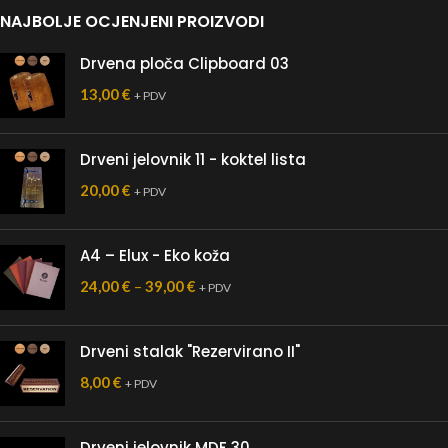
NAJBOLJE OCJENJENI PROIZVODI
Drvena ploča Clipboard 03
13,00
€
+ PDV
Drveni jelovnik 11 - koktel lista
20,00
€
+ PDV
A4 – Elux - Eko koža
24,00
€
–
39,00
€
+ PDV
Drveni stalak "Rezervirano II"
8,00
€
+ PDV
Drveni jelovnik MDF 30