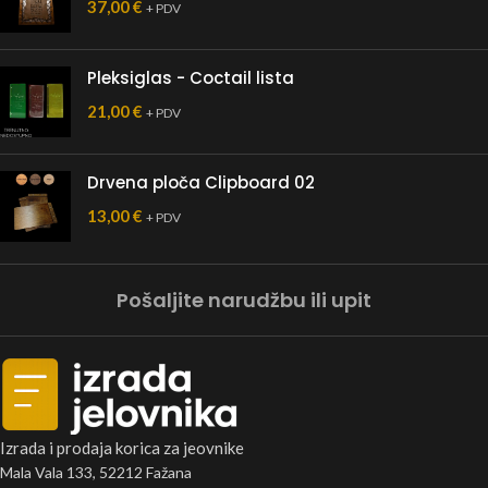
37,00
€
+ PDV
Pleksiglas - Coctail lista
21,00
€
+ PDV
Drvena ploča Clipboard 02
13,00
€
+ PDV
Pošaljite narudžbu ili upit
Izrada i prodaja korica za jeovnike
Mala Vala 133, 52212 Fažana