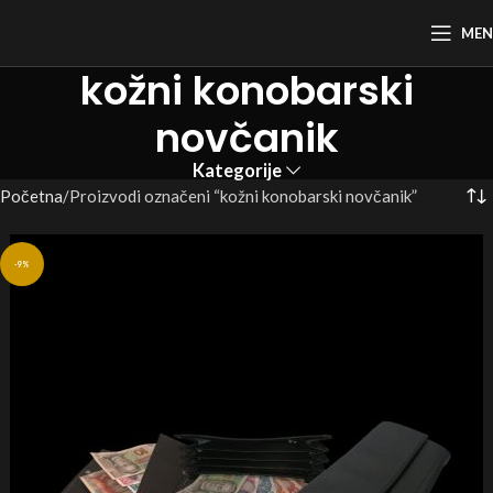
ME
kožni konobarski
novčanik
Kategorije
Početna
Proizvodi označeni “kožni konobarski novčanik”
-9%