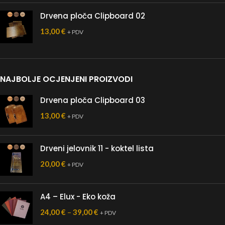
Drvena ploča Clipboard 02
13,00
€
+ PDV
NAJBOLJE OCJENJENI PROIZVODI
Drvena ploča Clipboard 03
13,00
€
+ PDV
Drveni jelovnik 11 - koktel lista
20,00
€
+ PDV
A4 – Elux - Eko koža
24,00
€
–
39,00
€
+ PDV