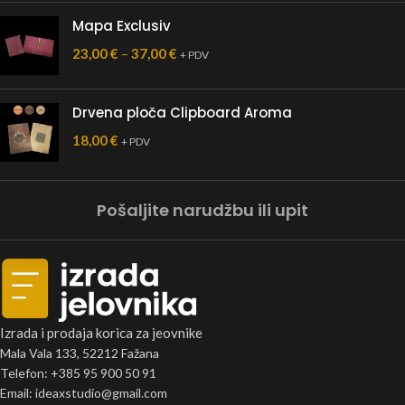
Mapa Exclusiv
23,00
€
–
37,00
€
+ PDV
Drvena ploča Clipboard Aroma
18,00
€
+ PDV
Pošaljite narudžbu ili upit
Izrada i prodaja korica za jeovnike
Mala Vala 133, 52212 Fažana
Telefon: +385 95 900 50 91
Email: ideaxstudio@gmail.com