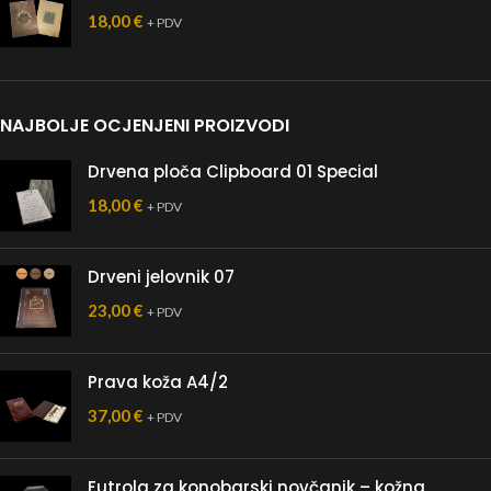
18,00
€
+ PDV
NAJBOLJE OCJENJENI PROIZVODI
Drvena ploča Clipboard 01 Special
18,00
€
+ PDV
Drveni jelovnik 07
23,00
€
+ PDV
Prava koža A4/2
37,00
€
+ PDV
Futrola za konobarski novčanik – kožna