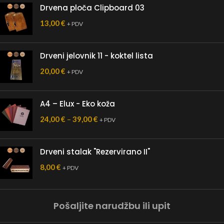
Drvena ploča Clipboard 03
13,00
€
+ PDV
Drveni jelovnik 11 - koktel lista
20,00
€
+ PDV
A4 – Elux - Eko koža
24,00
€
–
39,00
€
+ PDV
Drveni stalak "Rezervirano II"
8,00
€
+ PDV
Pošaljite narudžbu ili upit