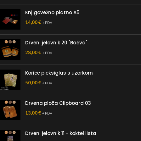
Knjigovežno platno A5
14,00
€
+ PDV
Drveni jelovnik 20 "Bačva"
28,00
€
+ PDV
Korice pleksiglas s uzorkom
50,00
€
+ PDV
Drvena ploča Clipboard 03
13,00
€
+ PDV
Drveni jelovnik 11 - koktel lista