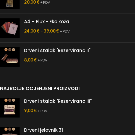
20,00
€
+ PDV
A4 – Elux - Eko koža
24,00
€
–
39,00
€
+ PDV
Drveni stalak "Rezervirano II"
8,00
€
+ PDV
NAJBOLJE OCJENJENI PROIZVODI
Drveni stalak "Rezervirano III"
9,00
€
+ PDV
Drveni jelovnik 31