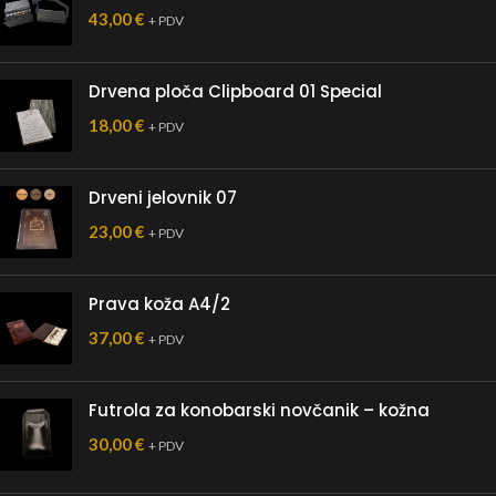
43,00
€
+ PDV
Drvena ploča Clipboard 01 Special
18,00
€
+ PDV
Drveni jelovnik 07
23,00
€
+ PDV
Prava koža A4/2
37,00
€
+ PDV
Futrola za konobarski novčanik – kožna
30,00
€
+ PDV