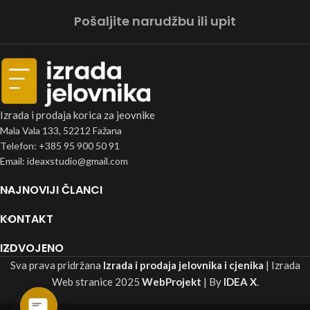
Pošaljite narudžbu ili upit
Izrada i prodaja korica za jeovnike
Mala Vala 133, 52212 Fažana
Telefon: +385 95 900 50 91
Email: ideaxstudio@gmail.com
NAJNOVIJI ČLANCI
KONTAKT
IZDVOJENO
Sva prava pridržana
Izrada i prodaja jelovnika i cjenika
| Izrada
Web stranice
2025
WebProjekt
| By
IDEA X
.