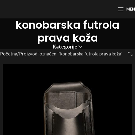
ME
konobarska futrola
prava koža
Kategorije
Početna
Proizvodi označeni “konobarska futrola prava koža”