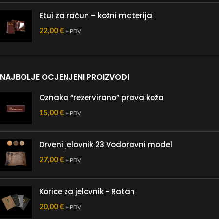
Etui za račun – kožni materijal
22,00
€
+ PDV
NAJBOLJE OCJENJENI PROIZVODI
Oznaka “rezervirano” prava koža
15,00
€
+ PDV
Drveni jelovnik 23 Vodoravni model
27,00
€
+ PDV
Korice za jelovnik - Ratan
20,00
€
+ PDV