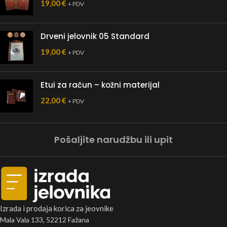
19,00
€
+ PDV
Drveni jelovnik 05 Standard
19,00
€
+ PDV
Etui za račun – kožni materijal
22,00
€
+ PDV
Pošaljite narudžbu ili upit
Izrada i prodaja korica za jeovnike
Mala Vala 133, 52212 Fažana