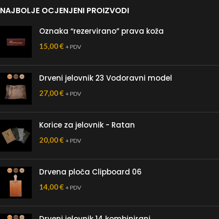
NAJBOLJE OCJENJENI PROIZVODI
Oznaka “rezervirano” prava koža
15,00
€
+ PDV
Drveni jelovnik 23 Vodoravni model
27,00
€
+ PDV
Korice za jelovnik - Ratan
20,00
€
+ PDV
Drvena ploča Clipboard 06
14,00
€
+ PDV
Drveni jelovnik 14 kombinirani