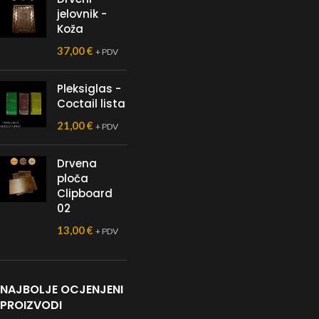
jelovnik -
Koža
37,00
€
+ PDV
Pleksiglas -
Coctail lista
21,00
€
+ PDV
Drvena
ploča
Clipboard
02
13,00
€
+ PDV
NAJBOLJE OCJENJENI
PROIZVODI