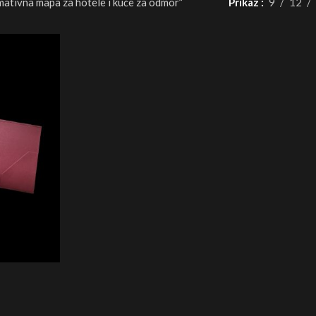
mativna mapa za hotele i kuće za odmor”
Prikaz
9
12