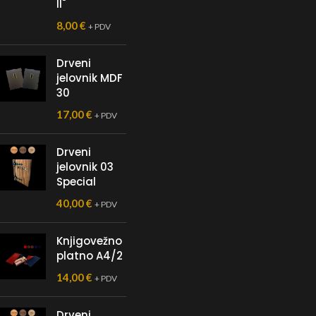
II"
8,00
€
+ PDV
Drveni
jelovnik MDF
30
17,00
€
+ PDV
Drveni
jelovnik 03
Special
40,00
€
+ PDV
Knjigovežno
platno A4/2
14,00
€
+ PDV
Drveni