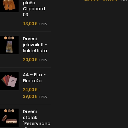
ploča
Clipboard
03
13,00
€
+ PDV
Drveni
jelovnik 11 -
koktel lista
20,00
€
+ PDV
A4 – Elux -
Eko koža
24,00
€
–
39,00
€
+ PDV
Drveni
stalak
"Rezervirano