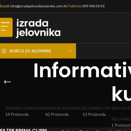
Email:
info@izradajelovnikaicjenika.com.hr
Telefon:
095 900 50 91
KORICE ZA JELOVNIKE
Informati
k
DRVENI CLIPBOARD
DRVENI JELOVNICI
JELOVNICI OD EKO KOŽ
14 Proizvoda
62 Proizvoda
13 Proizvoda
JELOVNIC
1 Proizvod
FILTER PREMA CIJENI