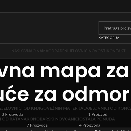
KATEGORIJA
NASLOVNA
O NAMA
ODRAĐENI JELOVNICI
NOVOSTI
KONTAKT
vna mapa za 
uće za odmor
E
JELOVNICI OD KNJIGOVEŽNIH MATERIJALA
JELOVNICI OD KONČ
3 Proizvoda
1 Proizvod
I OD RATANA
KONOBARSKI NOVČANICI
OSTALA PONUDA
7 Proizvoda
4 Proizvoda