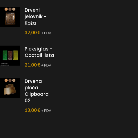
Drveni
jelovnik -
Koža
37,00
€
+ PDV
Pleksiglas -
Coctail lista
21,00
€
+ PDV
Drvena
ploča
Clipboard
02
13,00
€
+ PDV