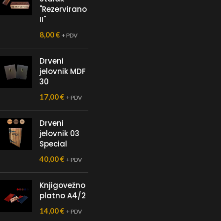
"Rezervirano
II"
8,00
€
+ PDV
Drveni
jelovnik MDF
30
17,00
€
+ PDV
Drveni
jelovnik 03
Special
40,00
€
+ PDV
Knjigovežno
platno A4/2
14,00
€
+ PDV