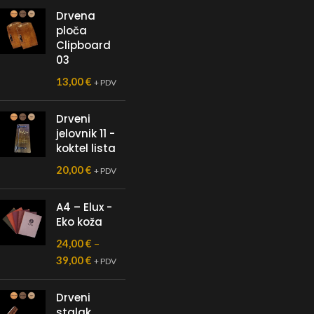
Drvena
ploča
Clipboard
03
13,00
€
+ PDV
Drveni
jelovnik 11 -
koktel lista
20,00
€
+ PDV
A4 – Elux -
Eko koža
24,00
€
–
39,00
€
+ PDV
Drveni
stalak