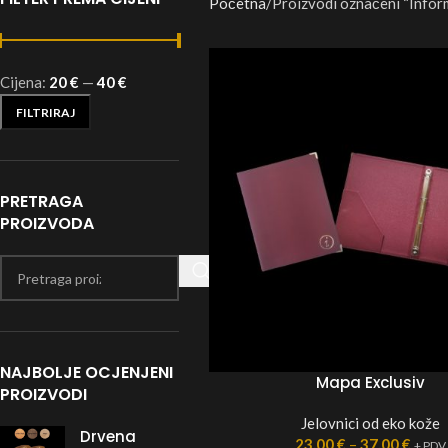
Početna
Proizvodi označeni “Infor
Cijena:
20 €
—
40 €
FILTRIRAJ
PRETRAGA
PROIZVODA
NAJBOLJE OCJENJENI
Mapa Exclusiv
PROIZVODI
Jelovnici od eko kože
Drvena
23,00
€
–
37,00
€
+ PDV