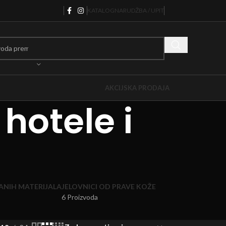
KATALOG
NARUDŽBA / UPIT
AKCIJSKA PRODAJA
hotele i
ANIH MATERIJALA
JELOVNICI OD PRAVE KOŽE
6 Proizvoda