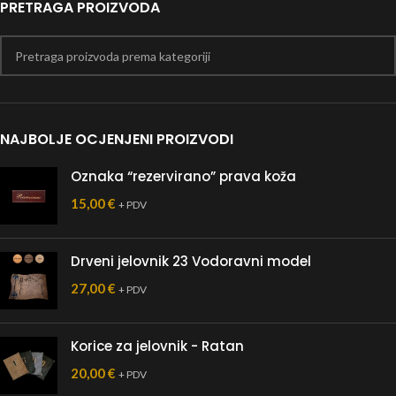
PRETRAGA PROIZVODA
NAJBOLJE OCJENJENI PROIZVODI
Oznaka “rezervirano” prava koža
15,00
€
+ PDV
Drveni jelovnik 23 Vodoravni model
27,00
€
+ PDV
Korice za jelovnik - Ratan
20,00
€
+ PDV