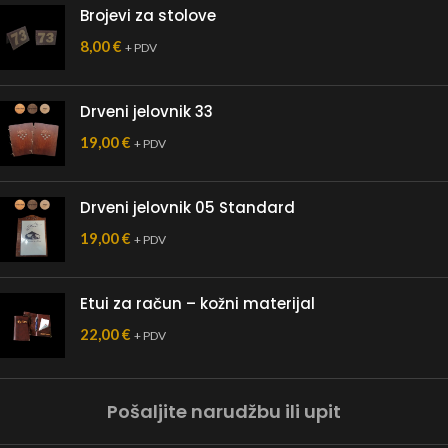
Brojevi za stolove
8,00
€
+ PDV
Drveni jelovnik 33
19,00
€
+ PDV
Drveni jelovnik 05 Standard
19,00
€
+ PDV
Etui za račun – kožni materijal
22,00
€
+ PDV
Pošaljite narudžbu ili upit