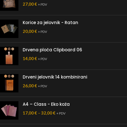
27,00
€
+ PDV
Korice za jelovnik - Ratan
20,00
€
+ PDV
Drvena ploča Clipboard 06
14,00
€
+ PDV
Drveni jelovnik 14 kombinirani
26,00
€
+ PDV
A4 – Class - Eko koža
17,00
€
–
32,00
€
+ PDV