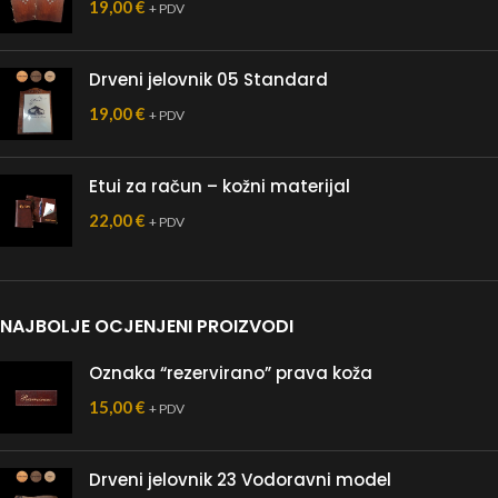
19,00
€
+ PDV
Drveni jelovnik 05 Standard
19,00
€
+ PDV
Etui za račun – kožni materijal
22,00
€
+ PDV
NAJBOLJE OCJENJENI PROIZVODI
Oznaka “rezervirano” prava koža
15,00
€
+ PDV
Drveni jelovnik 23 Vodoravni model