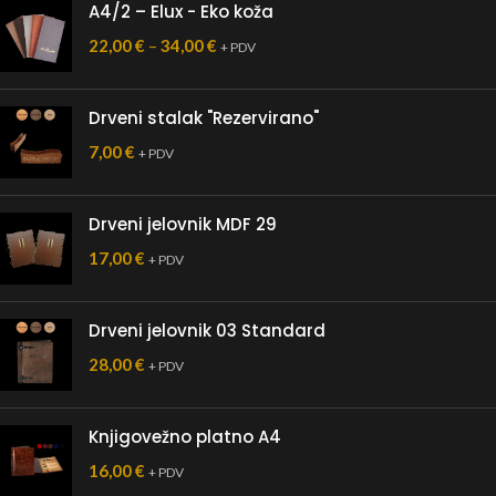
A4/2 – Elux - Eko koža
22,00
€
–
34,00
€
+ PDV
Drveni stalak "Rezervirano"
7,00
€
+ PDV
Drveni jelovnik MDF 29
17,00
€
+ PDV
Drveni jelovnik 03 Standard
28,00
€
+ PDV
Knjigovežno platno A4
16,00
€
+ PDV