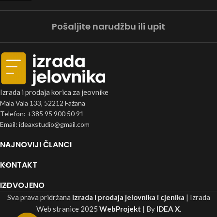
Pošaljite narudžbu ili upit
Izrada i prodaja korica za jeovnike
Mala Vala 133, 52212 Fažana
Telefon: +385 95 900 50 91
Email: ideaxstudio@gmail.com
NAJNOVIJI ČLANCI
KONTAKT
IZDVOJENO
Sva prava pridržana
Izrada i prodaja jelovnika i cjenika
| Izrada
Web stranice
2025
WebProjekt
| By
IDEA X
.