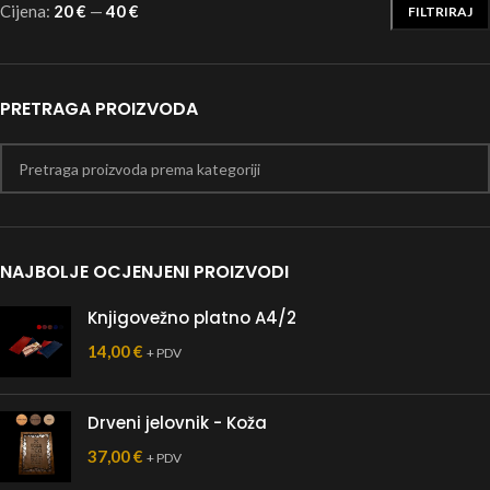
Cijena:
20 €
—
40 €
FILTRIRAJ
PRETRAGA PROIZVODA
NAJBOLJE OCJENJENI PROIZVODI
Knjigovežno platno A4/2
14,00
€
+ PDV
Drveni jelovnik - Koža
37,00
€
+ PDV