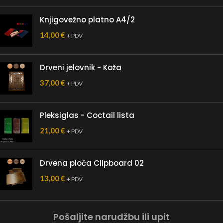
Knjigovežno platno A4/2
14,00
€
+ PDV
Drveni jelovnik - Koža
37,00
€
+ PDV
Pleksiglas - Coctail lista
21,00
€
+ PDV
Drvena ploča Clipboard 02
13,00
€
+ PDV
Pošaljite narudžbu ili upit