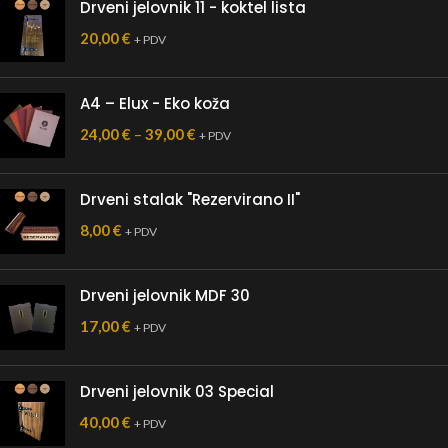
Drveni jelovnik 11 - koktel lista
20,00
€
+ PDV
A4 – Elux - Eko koža
24,00
€
–
39,00
€
+ PDV
Drveni stalak "Rezervirano II"
8,00
€
+ PDV
Drveni jelovnik MDF 30
17,00
€
+ PDV
Drveni jelovnik 03 Special
40,00
€
+ PDV