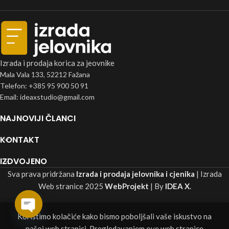
Izrada i prodaja korica za jeovnike
Mala Vala 133, 52212 Fažana
Telefon: +385 95 900 50 91
Email: ideaxstudio@gmail.com
NAJNOVIJI ČLANCI
KONTAKT
IZDVOJENO
Sva prava pridržana
Izrada i prodaja jelovnika i cjenika
| Izrada
Web stranice
2025
WebProjekt
| By
IDEA X
.
Koristimo kolačiće kako bismo poboljšali vaše iskustvo na
Open
Shop
Menu
Home
našoj web stranici.
Pregledavanjem ove web stranice