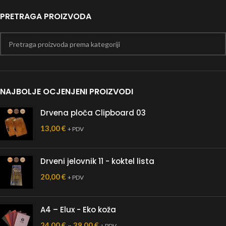
PRETRAGA PROIZVODA
NAJBOLJE OCJENJENI PROIZVODI
Drvena ploča Clipboard 03
13,00
€
+ PDV
Drveni jelovnik 11 - koktel lista
20,00
€
+ PDV
A4 – Elux - Eko koža
24,00
€
–
39,00
€
+ PDV