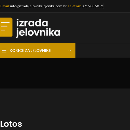
Email:
info@izradajelovnikaicjenika.com.hr
Telefon:
095 900 50 91
KORICE ZA JELOVNIKE
Lotos