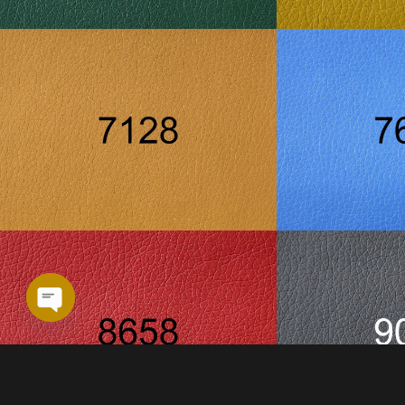
Open
chaty